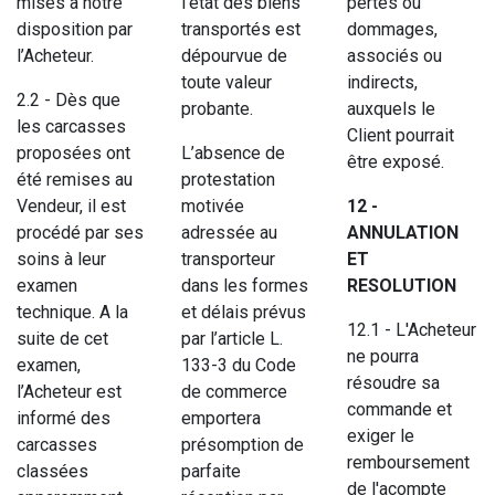
mises à notre
l’état des biens
pertes ou
disposition par
transportés est
dommages,
l’Acheteur.
dépourvue de
associés ou
toute valeur
indirects,
2.2 - Dès que
probante.
auxquels le
les carcasses
Client pourrait
proposées ont
L’absence de
être exposé.
été remises au
protestation
Vendeur, il est
motivée
12 -
procédé par ses
adressée au
ANNULATION
soins à leur
transporteur
ET
examen
dans les formes
RESOLUTION
technique. A la
et délais prévus
12.1 - L'Acheteur
suite de cet
par l’article L.
ne pourra
examen,
133-3 du Code
résoudre sa
l’Acheteur est
de commerce
commande et
informé des
emportera
exiger le
carcasses
présomption de
remboursement
classées
parfaite
de l'acompte