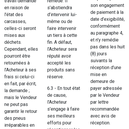
travail demandé
remède. Il
son engagement
en raison de
s’abstiendra
de paiement à la
l'état des
d’intervenir lui-
date d’exigibilité,
carcasses,
même ou de
conformément
celles-ci seront
faire intervenir
au paragraphe 4,
mises aux
un tiers à cette
et n’y remédie
déchets.
fin. A défaut,
pas dans les huit
Cependant, elles
l’Acheteur sera
(8) jours
pourront être
réputé avoir
suivants la
retournées à
accepté les
réception d’une
l’Acheteur à ses
produits sans
mise en
frais si celui-ci
réserve.
demeure de
en fait, par écrit,
6.3 - En tout état
payer adressée
la demande ;
de cause,
par le Vendeur
mais le Vendeur
l’Acheteur
par lettre
ne peut pas
s’engage à faire
recommandée
garantir le retour
ses meilleurs
avec avis de
des pneus
efforts pour
réception.
irréparables en