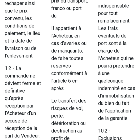
prix du transport,
rechaper ainsi
indispensable
franco ou port
que le prix
pour tout
dû.
convenu, les
remplacement.
conditions de
Il appartient à
Les frais
paiement, le lieu
l’Acheteur, en
éventuels de
et la date de
cas d’avaries ou
port sont à la
livraison ou de
de manquants,
charge de
l’enlèvement.
de faire toutes
l’Acheteur qui ne
réserves
pourra prétendre
1.2 - La
conformément à
à une
commande ne
l’article 6 ci-
quelconque
dévient ferme et
après.
indemnité en cas
définitive
d’immobilisation
qu’après
Le transfert des
du bien du fait
réception par
risques de vol,
de l’application
l’Acheteur d’un
perte,
de la garantie.
accusé de
détérioration ou
réception de la
destruction au
10.2 -
part du Vendeur.
profit de
Exclusions