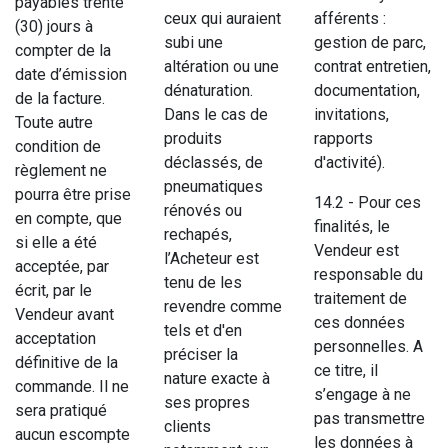
payables trente
ceux qui auraient
afférents :
(30) jours à
subi une
gestion de parc,
compter de la
altération ou une
contrat entretien,
date d’émission
dénaturation.
documentation,
de la facture.
Dans le cas de
invitations,
Toute autre
produits
rapports
condition de
déclassés, de
d'activité).
règlement ne
pneumatiques
pourra être prise
14.2 - Pour ces
rénovés ou
en compte, que
finalités, le
rechapés,
si elle a été
Vendeur est
l’Acheteur est
acceptée, par
responsable du
tenu de les
écrit, par le
traitement de
revendre comme
Vendeur avant
ces données
tels et d'en
acceptation
personnelles. A
préciser la
définitive de la
ce titre, il
nature exacte à
commande. Il ne
s’engage à ne
ses propres
sera pratiqué
pas transmettre
clients
aucun escompte
les données à