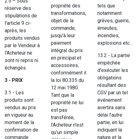
2.5 – Sous
propriété des
tels que
réserve des
transformations,
notamment
stipulations de
objet de la
grèves, guerre,
l’article 9 ci-
commande,
émeutes,
après, les
jusqu'à leur
incendies,
produits vendus
paiement
explosions etc…
par le Vendeur à
intégral du prix
l’Acheteur ne
13.2 - La partie
en principal et
sont ni repris ni
empêchée
accessoires,
échangés.
d’exécuter les
conformément il
obligations
3 - PRIX
la loi 80.335 du
résultant des
12 mai 1980.
3.1 - Les
CGV par un tel
Tant que la
produits sont
événement
propriété ne lui
vendus au prix
avertira sans
est pas
en vigueur au
délai l’autre
transférée,
moment de la
partie, en lui
l’Acheteur n’est
confirmation de
indiquant la
qu’un simple
commande
nature et la