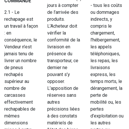
COMMANDE
jours à compter
- tous les coûts
2.1 - Le
de l’arrivée des
ou dommages
rechapage est
produits.
indirects, y
un travail à façon
L’Acheteur doit
compris le
: en
vérifier la
chargement,
conséquence, le
conformité de la
l'hébergement,
Vendeur n’est
livraison en
les appels
jamais tenu de
présence du
téléphoniques,
livrer un nombre
transporteur, ce
les repas, les
de pneus
dernier ne
livraisons
rechapés
pouvant s’y
express, les
supérieur au
opposer.
temps morts, le
nombre de
L’apposition de
dérangement, la
carcasses
réserves sans
perte de
effectivement
autres
mobilité ou, les
rechapables de
précisions liées
pertes
mêmes
à des constats
d’exploitation ou
dimensions
matériels de
les autres