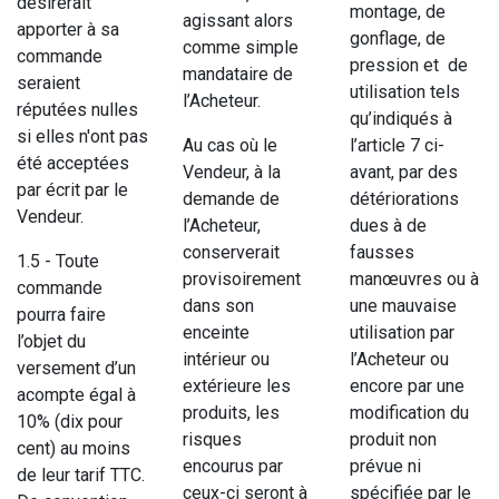
désirerait
montage, de
agissant alors
apporter à sa
gonflage, de
comme simple
commande
pression et de
mandataire de
seraient
utilisation tels
l’Acheteur.
réputées nulles
qu’indiqués à
si elles n'ont pas
Au cas où le
l’article 7 ci-
été acceptées
Vendeur, à la
avant, par des
par écrit par le
demande de
détériorations
Vendeur.
l’Acheteur,
dues à de
conserverait
fausses
1.5 - Toute
provisoirement
manœuvres ou à
commande
dans son
une mauvaise
pourra faire
enceinte
utilisation par
l’objet du
intérieur ou
l’Acheteur ou
versement d’un
extérieure les
encore par une
acompte égal à
produits, les
modification du
10% (dix pour
risques
produit non
cent) au moins
encourus par
prévue ni
de leur tarif TTC.
ceux-ci seront à
spécifiée par le