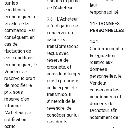
risques et périls
sur les
leur
de l’Acheteur.
conditions
responsabilité.
économiques à
7.3 - L’Acheteur
la date de la
14 - DONNEES
a l’obligation de
commande. Par
PERSONNELLES
conserver en
conséquent, en
nature les
14.1 -
cas de
transformations
Conformément à
fluctuation de
reçus avec
la législation
ces conditions
réserve de
relative aux
économiques, le
propriété, et
données
Vendeur se
aussi longtemps
personnelles, le
réserve le droit
que la propriété
Vendeur
de modifier le
ne lui a pas été
conservera les
prix sous
transmise, il
coordonnées et
réserve d’en
s’interdit de le
données de
informer
revendre, de
l’Acheteur afin
l’Acheteur par
concéder sur lui
notamment de :
notification
des droits
écrite.