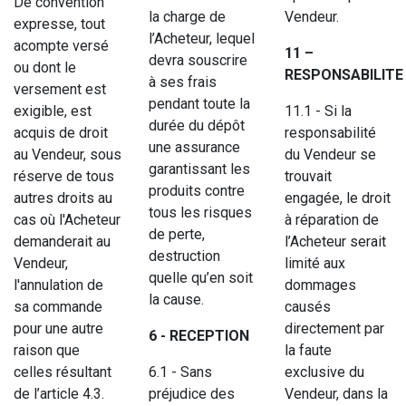
De convention
la charge de
Vendeur.
expresse, tout
l’Acheteur, lequel
acompte versé
11 –
devra souscrire
ou dont le
RESPONSABILITE
à ses frais
versement est
pendant toute la
exigible, est
11.1 - Si la
durée du dépôt
acquis de droit
responsabilité
une assurance
au Vendeur, sous
du Vendeur se
garantissant les
réserve de tous
trouvait
produits contre
autres droits au
engagée, le droit
tous les risques
cas où l'Acheteur
à réparation de
de perte,
demanderait au
l’Acheteur serait
destruction
Vendeur,
limité aux
quelle qu’en soit
l'annulation de
dommages
la cause.
sa commande
causés
pour une autre
directement par
6 - RECEPTION
raison que
la faute
celles résultant
6.1 - Sans
exclusive du
de l’article 4.3.
préjudice des
Vendeur, dans la