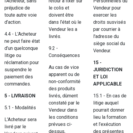
l’Acheteur, sans
retour à fixer sur
Personnelles du
préjudice de
le colis et
Vendeur pour
toute autre voie
doivent être
exercer les
d’action.
dans l’état où le
droits susvisés
Vendeur les a
par courrier à
4.4 - L’Acheteur
livrés.
l'adresse du
ne peut faire état
siège social du
d’un quelconque
9.2 -
Vendeur.
litige ou
Conséquences
réclamation pour
15 -
Au cas de vice
suspendre le
JURIDICTION
apparent ou de
paiement des
ET LOI
non-conformité
commandes.
APPLICABLE
des produits
5 - LIVRAISON
livrés, dûment
15.1 - En cas de
constaté par le
litige auquel
5.1 - Modalités
Vendeur dans
pourrait donner
les conditions
lieu la formation
L’Acheteur sera
prévues ci-
et l’exécution
livré par le
dessus,
des présentes