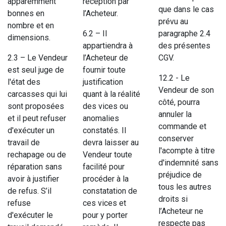
apparemment
réception par
que dans le cas
bonnes en
l’Acheteur.
prévu au
nombre et en
6.2 – Il
paragraphe 2.4
dimensions.
appartiendra à
des présentes
2.3 – Le Vendeur
l’Acheteur de
CGV.
est seul juge de
fournir toute
12.2 - Le
l'état des
justification
Vendeur de son
carcasses qui lui
quant à la réalité
côté, pourra
sont proposées
des vices ou
annuler la
et il peut refuser
anomalies
commande et
d'exécuter un
constatés. Il
conserver
travail de
devra laisser au
l'acompte à titre
rechapage ou de
Vendeur toute
d'indemnité sans
réparation sans
facilité pour
préjudice de
avoir à justifier
procéder à la
tous les autres
de refus. S’il
constatation de
droits si
refuse
ces vices et
l’Acheteur ne
d'exécuter le
pour y porter
respecte pas