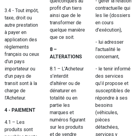
quelconques au
- gérer la relation
profit d’un tiers
contractuelle qui
3.4 - Tout impôt,
ainsi que de le
les lie (dossiers
taxe, droit ou
transformer de
en cours
autre prestation
quelque manière
d’exécution),
à payer en
que ce soit.
application des
- lui adresser
règlements
8 –
l'actualité le
français ou ceux
ALTERATIONS
concernant,
d’un pays
importateur ou
8.1 – L’Acheteur
- le tenir informé
d’un pays de
s’interdit
des services
transit sont à la
d'altérer ou de
qu’il propose et
charge de
dénaturer en
susceptibles de
l’Acheteur.
totalité ou en
répondre à ses
partie les
besoins
4 - PAIEMENT
marques et
(véhicules,
numéros figurant
pièces
4.1 – Les
sur les produits
détachées,
produits sont
et de vendre
services y