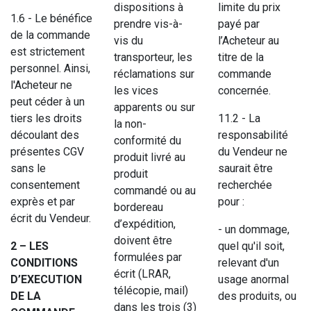
dispositions à
limite du prix
1.6 - Le bénéfice
prendre vis-à-
payé par
de la commande
vis du
l’Acheteur au
est strictement
transporteur, les
titre de la
personnel. Ainsi,
réclamations sur
commande
l'Acheteur ne
les vices
concernée.
peut céder à un
apparents ou sur
tiers les droits
11.2 - La
la non-
découlant des
responsabilité
conformité du
présentes CGV
du Vendeur ne
produit livré au
sans le
saurait être
produit
consentement
recherchée
commandé ou au
exprès et par
pour :
bordereau
écrit du Vendeur.
d’expédition,
- un dommage,
doivent être
2 – LES
quel qu'il soit,
formulées par
CONDITIONS
relevant d'un
écrit (LRAR,
D’EXECUTION
usage anormal
télécopie, mail)
DE LA
des produits, ou
dans les trois (3)