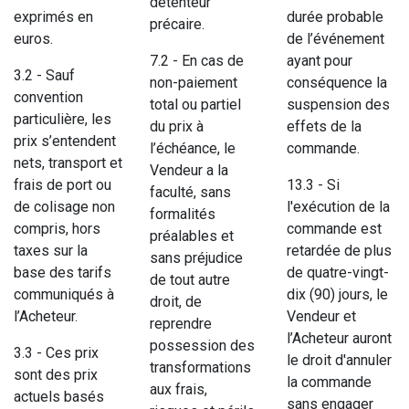
détenteur
exprimés en
durée probable
précaire.
euros.
de l’événement
7.2 - En cas de
ayant pour
3.2 - Sauf
non-paiement
conséquence la
convention
total ou partiel
suspension des
particulière, les
du prix à
effets de la
prix s’entendent
l’échéance, le
commande.
nets, transport et
Vendeur a la
frais de port ou
13.3 - Si
faculté, sans
de colisage non
l'exécution de la
formalités
compris, hors
commande est
préalables et
taxes sur la
retardée de plus
sans préjudice
base des tarifs
de quatre-vingt-
de tout autre
communiqués à
dix (90) jours, le
droit, de
l’Acheteur.
Vendeur et
reprendre
l’Acheteur auront
possession des
3.3 - Ces prix
le droit d'annuler
transformations
sont des prix
la commande
aux frais,
actuels basés
sans engager