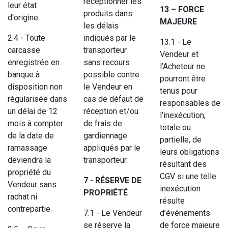
réceptionner les
leur état
13 – FORCE
produits dans
d'origine.
MAJEURE
les délais
2.4 - Toute
indiqués par le
13.1 - Le
carcasse
transporteur
Vendeur et
enregistrée en
sans recours
l’Acheteur ne
banque à
possible contre
pourront être
disposition non
le Vendeur en
tenus pour
régularisée dans
cas de défaut de
responsables de
un délai de 12
réception et/ou
l’inexécution,
mois à compter
de frais de
totale ou
de la date de
gardiennage
partielle, de
ramassage
appliqués par le
leurs obligations
deviendra la
transporteur.
résultant des
propriété du
CGV si une telle
7 - RÉSERVE DE
Vendeur sans
inexécution
PROPRIÉTÉ
rachat ni
résulte
contrepartie.
7.1 - Le Vendeur
d’événements
se réserve la
de force majeure