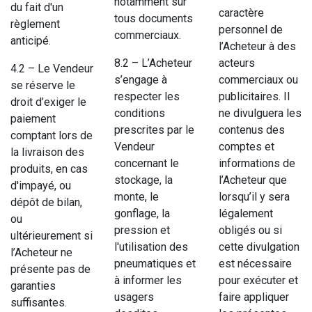
notamment sur
du fait d'un
caractère
tous documents
règlement
personnel de
commerciaux.
anticipé.
l’Acheteur à des
8.2 – L’Acheteur
acteurs
4.2 – Le Vendeur
s’engage à
commerciaux ou
se réserve le
respecter les
publicitaires. Il
droit d’exiger le
conditions
ne divulguera les
paiement
prescrites par le
contenus des
comptant lors de
Vendeur
comptes et
la livraison des
concernant le
informations de
produits, en cas
stockage, la
l’Acheteur que
d'impayé, ou
monte, le
lorsqu’il y sera
dépôt de bilan,
gonflage, la
légalement
ou
pression et
obligés ou si
ultérieurement si
l'utilisation des
cette divulgation
l’Acheteur ne
pneumatiques et
est nécessaire
présente pas de
à informer les
pour exécuter et
garanties
usagers
faire appliquer
suffisantes.