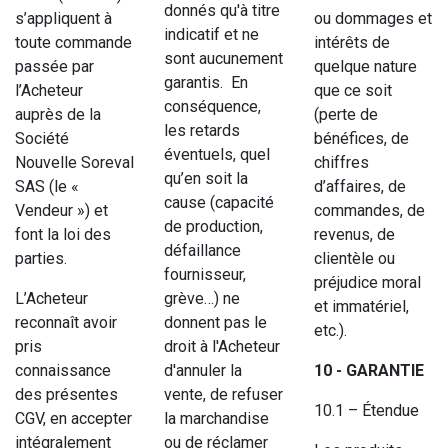
donnés qu'à titre
s’appliquent à
ou dommages et
indicatif et ne
toute commande
intérêts de
sont aucunement
passée par
quelque nature
garantis. En
l’Acheteur
que ce soit
conséquence,
auprès de la
(perte de
les retards
Société
bénéfices, de
éventuels, quel
Nouvelle Soreval
chiffres
qu’en soit la
SAS (le «
d’affaires, de
cause (capacité
Vendeur ») et
commandes, de
de production,
font la loi des
revenus, de
défaillance
parties.
clientèle ou
fournisseur,
préjudice moral
L’Acheteur
grève…) ne
et immatériel,
reconnaît avoir
donnent pas le
etc.).
pris
droit à l'Acheteur
connaissance
d'annuler la
10 - GARANTIE
des présentes
vente, de refuser
10.1 – Étendue
CGV, en accepter
la marchandise
intégralement
ou de réclamer