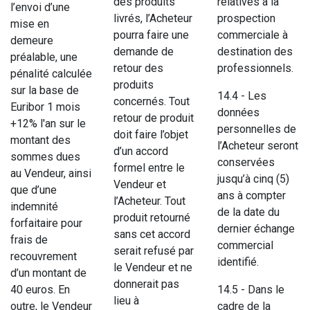
des produits
relatives à la
l’envoi d’une
livrés, l’Acheteur
prospection
mise en
pourra faire une
commerciale à
demeure
demande de
destination des
préalable, une
retour des
professionnels.
pénalité calculée
produits
sur la base de
14.4 - Les
concernés. Tout
Euribor 1 mois
données
retour de produit
+12% l'an sur le
personnelles de
doit faire l’objet
montant des
l’Acheteur seront
d’un accord
sommes dues
conservées
formel entre le
au Vendeur, ainsi
jusqu’à cinq (5)
Vendeur et
que d’une
ans à compter
l’Acheteur. Tout
indemnité
de la date du
produit retourné
forfaitaire pour
dernier échange
sans cet accord
frais de
commercial
serait refusé par
recouvrement
identifié.
le Vendeur et ne
d’un montant de
donnerait pas
40 euros. En
14.5 - Dans le
lieu à
outre, le Vendeur
cadre de la