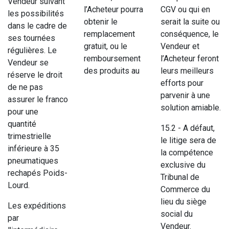
Vendeur suivant
l’Acheteur pourra
CGV ou qui en
les possibilités
obtenir le
serait la suite ou
dans le cadre de
remplacement
conséquence, le
ses tournées
gratuit, ou le
Vendeur et
régulières. Le
remboursement
l’Acheteur feront
Vendeur se
des produits au
leurs meilleurs
réserve le droit
efforts pour
de ne pas
parvenir à une
assurer le franco
solution amiable.
pour une
quantité
15.2 - A défaut,
trimestrielle
le litige sera de
inférieure à 35
la compétence
pneumatiques
exclusive du
rechapés Poids-
Tribunal de
Lourd.
Commerce du
lieu du siège
Les expéditions
social du
par
Vendeur.