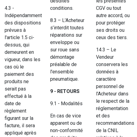
desdites
les présentes
4.3 -
conditions.
CGV ou tout
Indépendamment
autre accord, ou
8.3 – L’Acheteur
des dispositions
pour protéger
s’interdit toutes
prévues à
ses droits ou
réparations sur
l'article 1.5 ci-
ceux des tiers.
enveloppe ou
dessus, qui
sur roue sans
14.3 – Le
demeurent en
démontage
Vendeur
vigueur, dans les
préalable de
conservera les
cas où le
l'ensemble
données à
paiement des
pneumatique.
caractère
produits ne
personnel de
serait pas
9 - RETOURS
l’Acheteur dans
effectué à la
le respect de la
date de
9.1 - Modalités
réglementation
règlement
En cas de vice
et des
figurant sur la
apparent ou de
recommandations
facture, il sera
non-conformité
de la CNIL
appliqué après